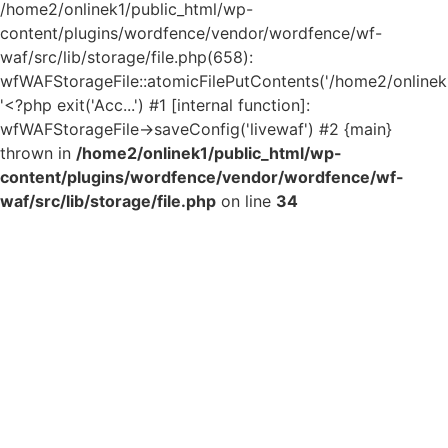
/home2/onlinek1/public_html/wp-
content/plugins/wordfence/vendor/wordfence/wf-
waf/src/lib/storage/file.php(658):
wfWAFStorageFile::atomicFilePutContents('/home2/onlinek1..
'<?php exit('Acc...') #1 [internal function]:
wfWAFStorageFile->saveConfig('livewaf') #2 {main}
thrown in
/home2/onlinek1/public_html/wp-
content/plugins/wordfence/vendor/wordfence/wf-
waf/src/lib/storage/file.php
on line
34