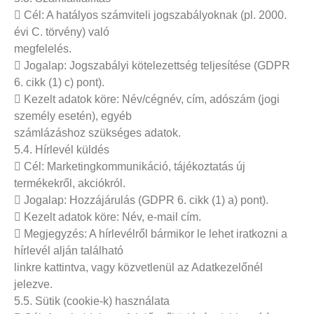
 Cél: A hatályos számviteli jogszabályoknak (pl. 2000.
évi C. törvény) való
megfelelés.
 Jogalap: Jogszabályi kötelezettség teljesítése (GDPR
6. cikk (1) c) pont).
 Kezelt adatok köre: Név/cégnév, cím, adószám (jogi
személy esetén), egyéb
számlázáshoz szükséges adatok.
5.4. Hírlevél küldés
 Cél: Marketingkommunikáció, tájékoztatás új
termékekről, akciókról.
 Jogalap: Hozzájárulás (GDPR 6. cikk (1) a) pont).
 Kezelt adatok köre: Név, e-mail cím.
 Megjegyzés: A hírlevélről bármikor le lehet iratkozni a
hírlevél alján található
linkre kattintva, vagy közvetlenül az Adatkezelőnél
jelezve.
5.5. Sütik (cookie-k) használata