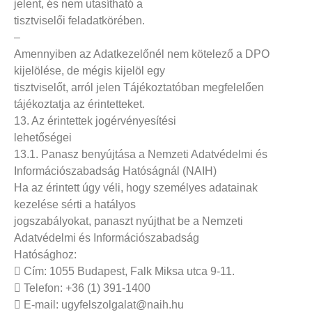
jelent, és nem utasítható a
tisztviselői feladatkörében.
–
Amennyiben az Adatkezelőnél nem kötelező a DPO
kijelölése, de mégis kijelöl egy
tisztviselőt, arról jelen Tájékoztatóban megfelelően
tájékoztatja az érintetteket.
13. Az érintettek jogérvényesítési
lehetőségei
13.1. Panasz benyújtása a Nemzeti Adatvédelmi és
Információszabadság Hatóságnál (NAIH)
Ha az érintett úgy véli, hogy személyes adatainak
kezelése sérti a hatályos
jogszabályokat, panaszt nyújthat be a Nemzeti
Adatvédelmi és Információszabadság
Hatósághoz:
 Cím: 1055 Budapest, Falk Miksa utca 9-11.
 Telefon: +36 (1) 391-1400
 E-mail: ugyfelszolgalat@naih.hu