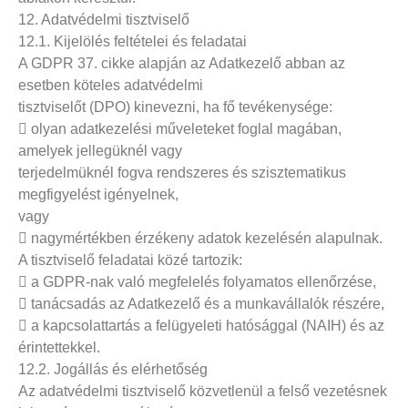
12. Adatvédelmi tisztviselő
12.1. Kijelölés feltételei és feladatai
A GDPR 37. cikke alapján az Adatkezelő abban az
esetben köteles adatvédelmi
tisztviselőt (DPO) kinevezni, ha fő tevékenysége:
 olyan adatkezelési műveleteket foglal magában,
amelyek jellegüknél vagy
terjedelmüknél fogva rendszeres és szisztematikus
megfigyelést igényelnek,
vagy
 nagymértékben érzékeny adatok kezelésén alapulnak.
A tisztviselő feladatai közé tartozik:
 a GDPR-nak való megfelelés folyamatos ellenőrzése,
 tanácsadás az Adatkezelő és a munkavállalók részére,
 a kapcsolattartás a felügyeleti hatósággal (NAIH) és az
érintettekkel.
12.2. Jogállás és elérhetőség
Az adatvédelmi tisztviselő közvetlenül a felső vezetésnek