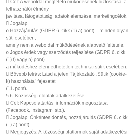
 Cél: A weboldal megfelelő működésének biztosítása, a
felhasználói élmény
javítása, látogatottsági adatok elemzése, marketingcélok.
 Jogalap:
o Hozzájárulás (GDPR 6. cikk (1) a) pont) – minden olyan
süti esetében,
amely nem a weboldal működésének alapvető feltétele.
o Jogos érdek vagy szerződés teljesítése (GDPR 6. cikk
(1) f) vagy b) pont) –
a működéshez elengedhetetlen technikai sütik esetében.
 Bővebb leírás: Lásd a jelen Tájékoztató „Sütik (cookie-
k) használata” fejezetét
(11. pont).
5.6. Közösségi oldalak adatkezelése
 Cél: Kapcsolattartás, információk megosztása
(Facebook, Instagram, stb.).
 Jogalap: Önkéntes döntés, hozzájárulás (GDPR 6. cikk
(1) a) pont).
 Megjegyzés: A közösségi platformok saját adatkezelési