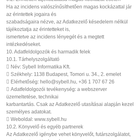
Ha az incidens valószínűsíthetően magas kockázattal jár
az érintettek jogaira és
szabadságaira nézve, az Adatkezelő késedelem nélkül
tájékoztatja az érintetteket is,
ismertetve az incidens lényegét és a megtett
intézkedéseket.
10. Adatfeldolgozók és harmadik felek
10.1. Tárhelyszolgáltató
 Név: Sybell Informatika Kft.
 Székhely: 1138 Budapest, Tomori u. 34., 2. emelet
 Elérhetőség: hello@sybell.hu, +36 1 707 67 26
 Adatfeldolgozói tevékenység: a webszerver
üzemeltetése, technikai
karbantartás. Csak az Adatkezelő utasításai alapján kezel
személyes adatokat.
 Weboldal: www.sybell.hu
10.2. Könyvelő és egyéb partnerek
Az Adatkezelő igénybe vehet könyvelőt, futárszolgálatot,