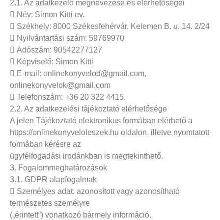
2.1. Az adatkezelő megnevezése és elérhetőségei
 Név: Simon Kitti ev.
 Székhely: 8000 Székesfehérvár, Kelemen B. u. 14. 2/24
 Nyilvántartási szám: 59769970
 Adószám: 90542277127
 Képviselő: Simon Kitti
 E-mail: onlinekonyvelod@gmail.com,
onlinekonyvelok@gmail.com
 Telefonszám: +36 20 322 4415.
2.2. Az adatkezelési tájékoztató elérhetősége
A jelen Tájékoztató elektronikus formában elérhető a
https://onlinekonyveloleszek.hu oldalon, illetve nyomtatott
formában kérésre az
ügyfélfogadási irodánkban is megtekinthető.
3. Fogalommeghatározások
3.1. GDPR alapfogalmak
 Személyes adat: azonosított vagy azonosítható
természetes személyre
(„érintett”) vonatkozó bármely információ.