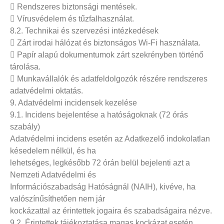
 Rendszeres biztonsági mentések.
 Vírusvédelem és tűzfalhasználat.
8.2. Technikai és szervezési intézkedések
 Zárt irodai hálózat és biztonságos Wi-Fi használata.
 Papír alapú dokumentumok zárt szekrényben történő
tárolása.
 Munkavállalók és adatfeldolgozók részére rendszeres
adatvédelmi oktatás.
9. Adatvédelmi incidensek kezelése
9.1. Incidens bejelentése a hatóságoknak (72 órás
szabály)
Adatvédelmi incidens esetén az Adatkezelő indokolatlan
késedelem nélkül, és ha
lehetséges, legkésőbb 72 órán belül bejelenti azt a
Nemzeti Adatvédelmi és
Információszabadság Hatóságnál (NAIH), kivéve, ha
valószínűsíthetően nem jár
kockázattal az érintettek jogaira és szabadságaira nézve.
9.2. Érintettek tájékoztatása magas kockázat esetén